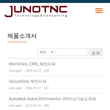
토
콘
텐
츠
글
로
바
제품소개서
내
로
가
비
기
검색
게
MechClick_CMB_제안서
이
manager
2024-05-27
202
SecureDisk 제안서
션
manager
2024-05-27
241
Autodesk AutoCAD/Inventor 2024 신기능소개
manager
2023-05-03
690