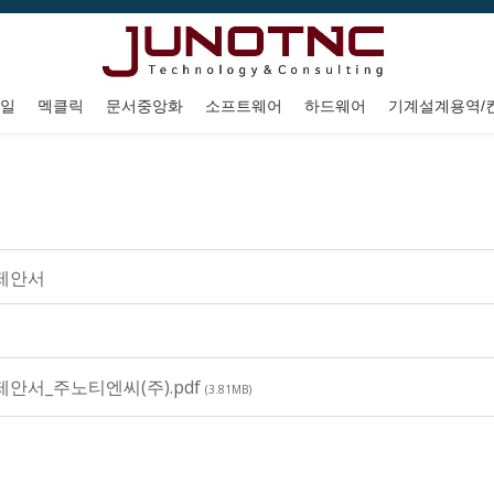
일
멕클릭
문서중앙화
소프트웨어
하드웨어
기계설계용역/
k 제안서
k_제안서_주노티엔씨(주).pdf
(3.81MB)