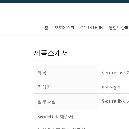
콘
텐
홈
오토데스크
GO-INTERN
통합보안메
츠
로
바
제품소개서
로
가
기
제목
SecureDis
작성자
manager
Securedis
첨부파일
SecureDisk 제안서