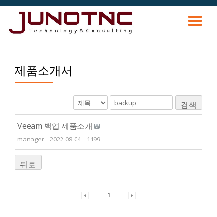
토
콘
텐
츠
글
로
바
제품소개서
내
로
가
비
기
검색
게
Veeam 백업 제품소개
이
manager
2022-08-04
1199
션
뒤로
1