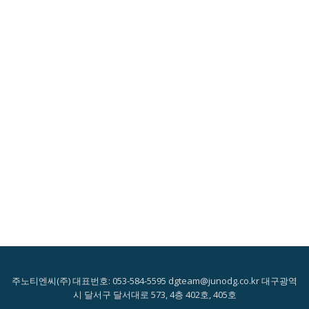
주노티엔씨(주) 대표번호: 053-584-5595 dgteam@junodg.co.kr 대구광역
시 달서구 달서대로 573, 4층 402호, 405호