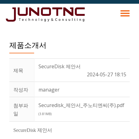
토
콘
텐
츠
글
로
바
제품소개서
내
로
가
비
기
SecureDisk 제안서
제목
게
2024-05-27 18:15
이
작성자
manager
션
Securedisk_제안서_주노티엔씨(주).pdf
첨부파
일
(3.81MB)
SecureDisk 제안서