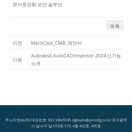
문서중앙화 보안 솔루션
목록
이전
MechClick_CMB_제안서
Autodesk AutoCAD/Inventor 2024 신기능
다음
소개
주노티엔씨(주) 대표번호: 053-584-5595 dgteam@junodg.co.kr 대구광역
시 달서구 달서대로 573, 4층 402호, 405호